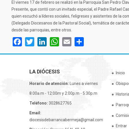
El viernes 17 de febrero se realizó en la Parroquia San Pedro Clav
Presente, que contó con un invitado especial, el Padre Rafael Cast
quien escuchó a líderes sociales, feligreses y asistentes de la 
(Delegado Diocesanos de la Pastoral Social), temática de carácter
desde las parroquias, entre otros.
Facebook
Twitter
LinkedIn
WhatsApp
Email
Share
LA DIÓCESIS
Inicio
Horario de atención:
Lunes a viernes
Obispo
8:00a.m - 12:00m y 2:00p.m - 5:30p.m
Histori
Teléfono:
3028627765
Parroq
Email:
Comisi
diocesisdebarrancabermeja@gmail.com
Entrar