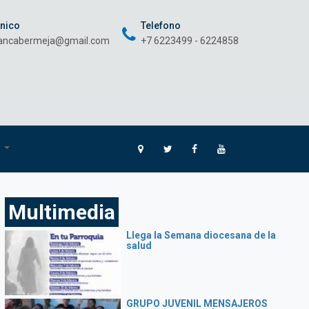
onico
Telefono
rancabermeja@gmail.com
+7 6223499 - 6224858
O
Multimedia
Llega la Semana diocesana de la
salud
GRUPO JUVENIL MENSAJEROS