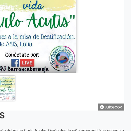
1 / 1
S
ación del joven Carlo Acutis. Quién desde niño emprendió su camino a