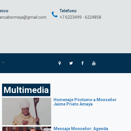
onico
Telefono
rancabermeja@gmail.com
+7 6223499 - 6224858
O
Multimedia
Homenaje Póstumo a Monseñor
Jaime Prieto Amaya
Mensaje Monseñor: Agenda