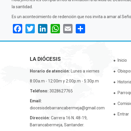
la santidad.
Es un acontecimiento de redención que nos invita a amar al Señor 
Facebook
Twitter
LinkedIn
WhatsApp
Email
Share
LA DIÓCESIS
Inicio
Horario de atención:
Lunes a viernes
Obispo
8:00a.m - 12:00m y 2:00p.m - 5:30p.m
Histori
Teléfono:
3028627765
Parroq
Email:
Comisi
diocesisdebarrancabermeja@gmail.com
Entrar
Dirección:
Carrera 16 N. 48-19,
Barrancabermeja, Santander.