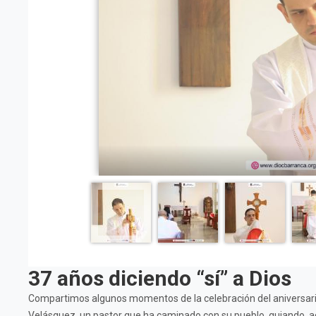
37 años diciendo “sí” a Dios
Compartimos algunos momentos de la celebración del aniversario
Velásquez, un pastor que ha caminado con su pueblo, guiando