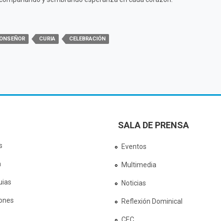
ONSEÑOR
CURIA
CELEBRACIÓN
SALA DE PRENSA
s
Eventos
a
Multimedia
uias
Noticias
ones
Reflexión Dominical
CEC