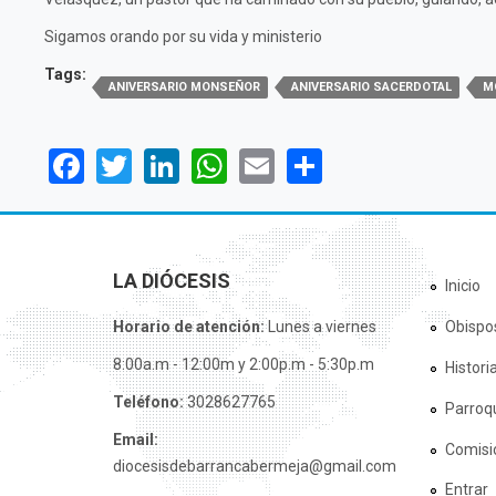
Sigamos orando por su vida y ministerio
Tags:
ANIVERSARIO MONSEÑOR
ANIVERSARIO SACERDOTAL
M
Facebook
Twitter
LinkedIn
WhatsApp
Email
Share
LA DIÓCESIS
Inicio
Horario de atención:
Lunes a viernes
Obispo
8:00a.m - 12:00m y 2:00p.m - 5:30p.m
Histori
Teléfono:
3028627765
Parroq
Email:
Comisi
diocesisdebarrancabermeja@gmail.com
Entrar