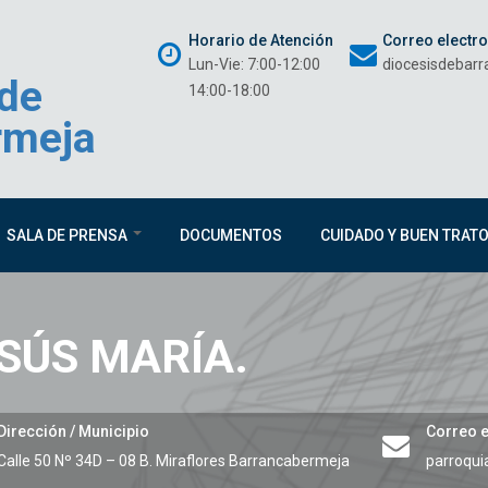
Horario de Atención
Correo electr
Lun-Vie: 7:00-12:00
diocesisdebar
 de
14:00-18:00
rmeja
SALA DE PRENSA
DOCUMENTOS
CUIDADO Y BUEN TRAT
SÚS MARÍA.
Dirección / Municipio
Correo e
Calle 50 Nº 34D – 08 B. Miraflores
Barrancabermeja
parroqui