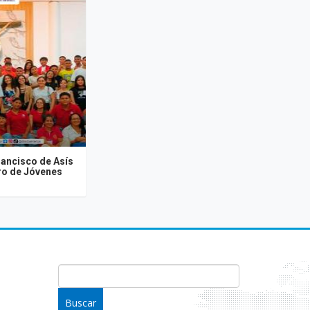
rancisco de Asís
tro de Jóvenes
FORMULARIO DE BÚSQUEDA
Buscar