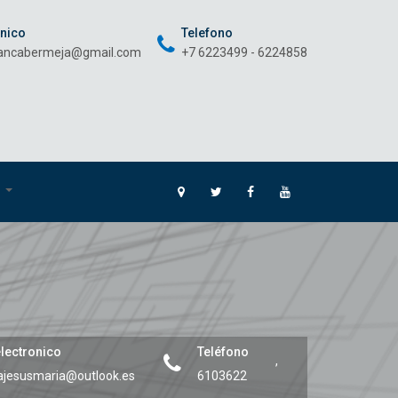
onico
Telefono
rancabermeja@gmail.com
+7 6223499 - 6224858
O
lectronico
Teléfono
,
ajesusmaria@outlook.es
6103622