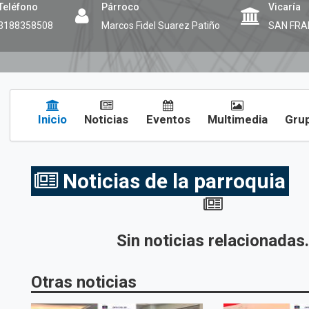
Teléfono
Párroco
Vicaría
3188358508
Marcos Fidel Suarez Patiño
SAN FRA
Inicio
Noticias
Eventos
Multimedia
Grup
Noticias de la parroquia
Sin noticias relacionadas
Otras noticias