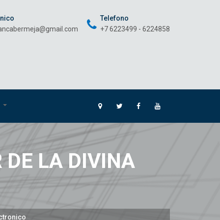
onico
Telefono
rancabermeja@gmail.com
+7 6223499 - 6224858
O
 DE LA DIVINA
ctronico