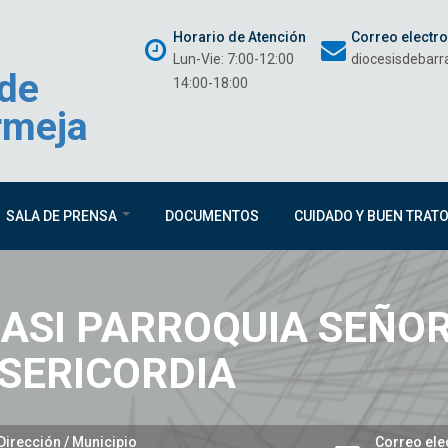
Horario de Atención
Correo electr
Lun-Vie: 7:00-12:00
diocesisdebar
 de
14:00-18:00
rmeja
SALA DE PRENSA
DOCUMENTOS
CUIDADO Y BUEN TRAT
ASI PARROQUIA SEÑOR
SERICORDIA
Dirección / Municipio
Correo ele