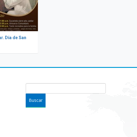
ar. Día de San
FORMULARIO DE BÚSQUEDA
Buscar