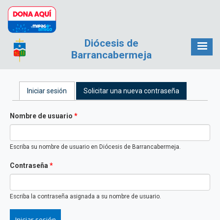
Pasar al contenido principal
Diócesis de
Barrancabermeja
Solapas principales
Iniciar sesión
(solapa activa)
Solicitar una nueva contraseña
Nombre de usuario
*
Escriba su nombre de usuario en Diócesis de Barrancabermeja.
Contraseña
*
Escriba la contraseña asignada a su nombre de usuario.