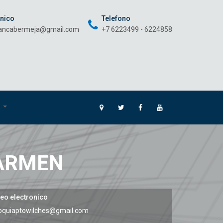
onico
Telefono
rancabermeja@gmail.com
+7 6223499 - 6224858
O
CARMEN
eo electronico
oquiaptowilches@gmail.com