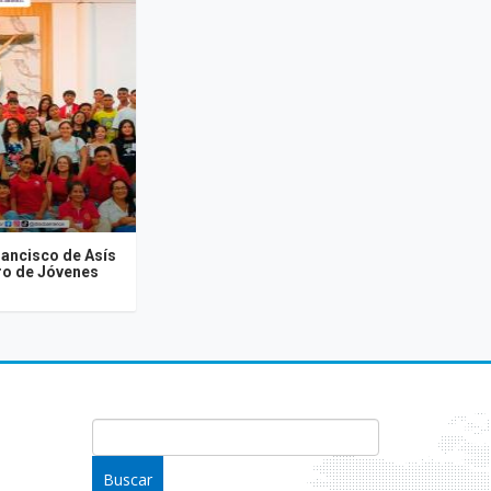
rancisco de Asís
tro de Jóvenes
FORMULARIO DE BÚSQUEDA
Buscar