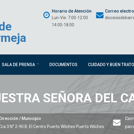
Horario de Atención
Correo electr
Lun-Vie: 7:00-12:00
diocesisdebar
 de
14:00-18:00
rmeja
SALA DE PRENSA
DOCUMENTOS
CUIDADO Y BUEN TRAT
ESTRA SEÑORA DEL 
Dirección / Municipio
Corr
Cra 3 N° 2-90 B. El Centro Puerto Wilches
Puerto Wilches
parr