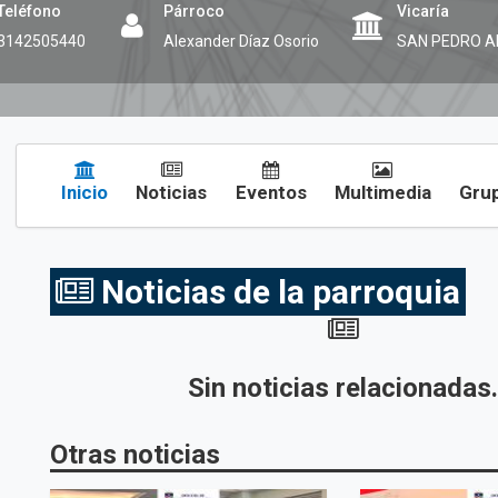
Teléfono
Párroco
Vicaría
3142505440
Alexander Díaz Osorio
SAN PEDRO 
Inicio
Noticias
Eventos
Multimedia
Grup
Noticias de la parroquia
Sin noticias relacionadas
Otras noticias