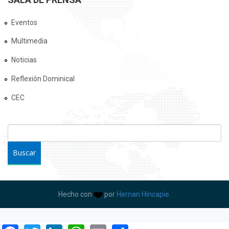
Eventos
Multimedia
Noticias
Reflexión Dominical
CEC
FORMULARIO DE BÚSQUEDA
Buscar
Hecho con
por
Hernan Hincapie.